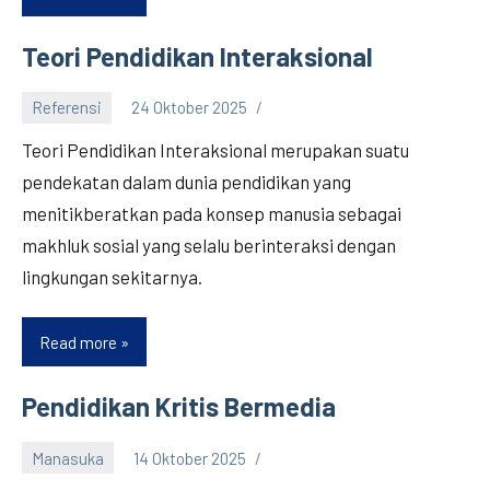
Membuat
Tulisan
Teori Pendidikan Interaksional
Lebih
Natural
Referensi
24 Oktober 2025
dan
Teori Pendidikan Interaksional merupakan suatu
Enak
pendekatan dalam dunia pendidikan yang
Dibaca
menitikberatkan pada konsep manusia sebagai
Bersama
makhluk sosial yang selalu berinteraksi dengan
EF
lingkungan sekitarnya.
EFEKTA
English
for
Read more
Teori
Adults
Pendidikan
Interaksional
Pendidikan Kritis Bermedia
Manasuka
14 Oktober 2025