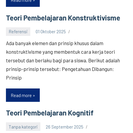
Read more
Teori
Pembelajaran
Humanistik
Teori Pembelajaran Konstruktivisme
Referensi
01 Oktober 2025
Ada banyak elemen dan prinsip khusus dalam
konstruktivisme yang membentuk cara kerja teori
tersebut dan berlaku bagi para siswa. Berikut adalah
prinsip-prinsip tersebut: Pengetahuan Dibangun:
Prinsip
Read more
Teori
Pembelajaran
Konstruktivisme
Teori Pembelajaran Kognitif
Tanpa kategori
26 September 2025