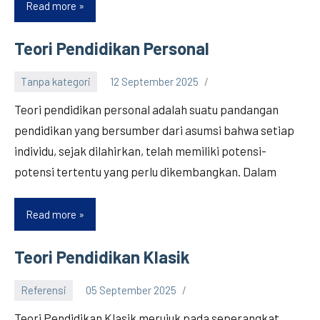
Read more
Teori
Pendidikan
Teknologi
Teori Pendidikan Personal
Tanpa kategori
12 September 2025
Teori pendidikan personal adalah suatu pandangan
pendidikan yang bersumber dari asumsi bahwa setiap
individu, sejak dilahirkan, telah memiliki potensi-
potensi tertentu yang perlu dikembangkan. Dalam
Read more
Teori
Pendidikan
Personal
Teori Pendidikan Klasik
Referensi
05 September 2025
Teori Pendidikan Klasik merujuk pada seperangkat